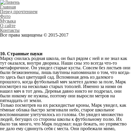
Главная
Перед прочтением
Фото
Музыка
О сайте
Контакты
Все права защищены © 2015-2017
10. Странные пауки
Марку снилась родная школа, он был рядом с ней и не знал как
тут оказался, внутри дворика. Наши сны это всегда что-то
метафоричное. Он увидел старые кусты. Совсем без листьев они
были безжизненны, лишь паутины напоминали о том, что когда-
то здесь был цветущий сад. Вспоминая день из далекого
прошлого, когда футбольный мяч залетел далеко за поле, Марк
посмотрел на несколько старых тополей. Именно за ними он
нашел мяч в тот день. Деревья давно никто не подрезал, они
были никому не нужны, поэтому они выросли метров на
пятнадцать от земли.
Только посмотрев на их раскидистые кроны, Марк увидел, как
тёмные облака быстро затягивали небо, старое школьное
воспоминание улетучилось из головы. Он увидел множество
людей, бегущих со стороны школы к футбольному полю. Их
было так много, что Марк подумал: надо бежать, но упрямство
не дало ему сдвинуть себя с места. Они пробежали мимо,