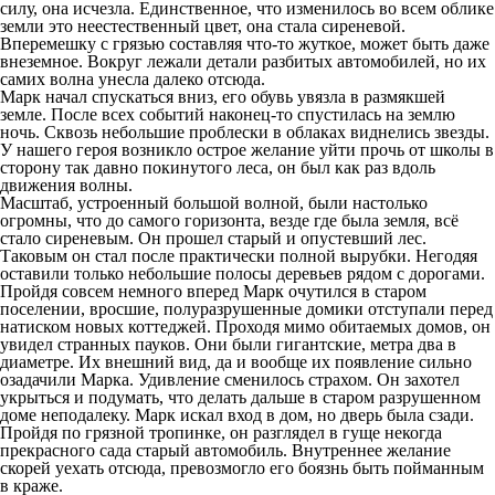
силу, она исчезла. Единственное, что изменилось во всем облике
земли это неестественный цвет, она стала сиреневой.
Вперемешку с грязью составляя что-то жуткое, может быть даже
внеземное. Вокруг лежали детали разбитых автомобилей, но их
самих волна унесла далеко отсюда.
Марк начал спускаться вниз, его обувь увязла в размякшей
земле. После всех событий наконец-то спустилась на землю
ночь. Сквозь небольшие проблески в облаках виднелись звезды.
У нашего героя возникло острое желание уйти прочь от школы в
сторону так давно покинутого леса, он был как раз вдоль
движения волны.
Масштаб, устроенный большой волной, были настолько
огромны, что до самого горизонта, везде где была земля, всё
стало сиреневым. Он прошел старый и опустевший лес.
Таковым он стал после практически полной вырубки. Негодяя
оставили только небольшие полосы деревьев рядом с дорогами.
Пройдя совсем немного вперед Марк очутился в старом
поселении, вросшие, полуразрушенные домики отступали перед
натиском новых коттеджей. Проходя мимо обитаемых домов, он
увидел странных пауков. Они были гигантские, метра два в
диаметре. Их внешний вид, да и вообще их появление сильно
озадачили Марка. Удивление сменилось страхом. Он захотел
укрыться и подумать, что делать дальше в старом разрушенном
доме неподалеку. Марк искал вход в дом, но дверь была сзади.
Пройдя по грязной тропинке, он разглядел в гуще некогда
прекрасного сада старый автомобиль. Внутреннее желание
скорей уехать отсюда, превозмогло его боязнь быть пойманным
в краже.