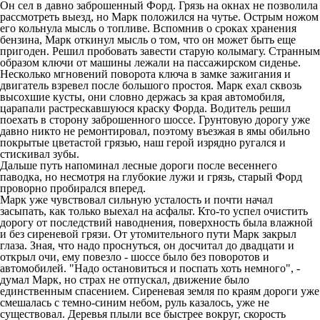
Он сел в давно заброшенный Форд. Грязь на окнах не позволила
рассмотреть выезд, но Марк положился на чутье. Острым ножом
его кольнула мысль о топливе. Вспомнив о сроках хранения
бензина, Марк откинул мысль о том, что он может быть еще
пригоден. Решил пробовать завести старую колымагу. Странным
образом ключи от машины лежали на пассажирском сиденье.
Несколько мгновений поворота ключа в замке зажигания и
двигатель взревел после большого простоя. Марк ехал сквозь
высохшие кусты, они словно держась за края автомобиля,
царапали растрескавшуюся краску Форда. Водитель решил
поехать в сторону заброшенного шоссе. Грунтовую дорогу уже
давно никто не ремонтировал, поэтому въезжая в ямы обильно
покрытые цветастой грязью, наш герой изрядно ругался и
стискивал зубы.
Дальше путь напоминал лесные дороги после весеннего
паводка, но несмотря на глубокие лужи и грязь, старый Форд
проворно пробирался вперед.
Марк уже чувствовал сильную усталость и почти начал
засыпать, как только выехал на асфальт. Кто-то успел очистить
дорогу от последствий наводнения, поверхность была влажной
и без сиреневой грязи. От утомительного пути Марк закрыл
глаза. Зная, что надо проснуться, он досчитал до двадцати и
открыл очи, ему повезло - шоссе было без поворотов и
автомобилей. "Надо остановиться и поспать хоть немного", -
думал Марк, но страх не отпускал, движение было
единственным спасением. Сиреневая земля по краям дороги уже
смешалась с темно-синим небом, руль казалось, уже не
существовал. Деревья плыли все быстрее вокруг, скорость