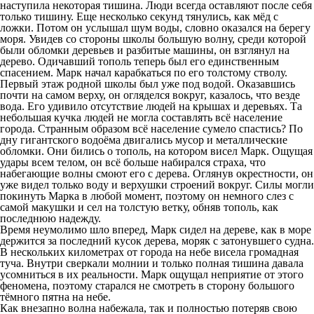
наступила некоторая тишина. Люди всегда оставляют после себя
только тишину. Еще несколько секунд тянулись, как мёд с
ложки. Потом он услышал шум воды, словно оказался на берегу
моря. Увидев со стороны школы большую волну, среди которой
были обломки деревьев и разбитые машины, он взглянул на
дерево. Одичавший тополь теперь был его единственным
спасением. Марк начал карабкаться по его толстому стволу.
Первый этаж родной школы был уже под водой. Оказавшись
почти на самом верху, он огляделся вокруг, казалось, что везде
вода. Его удивило отсутствие людей на крышах и деревьях. Та
небольшая кучка людей не могла составлять всё население
города. Странным образом всё население сумело спастись? По
дну гигантского водоёма двигались мусор и металлические
обломки. Они бились о тополь, на котором висел Марк. Ощущая
удары всем телом, он всё больше набирался страха, что
набегающие волны смоют его с дерева. Оглянув окрестности, он
уже видел только воду и верхушки строений вокруг. Силы могли
покинуть Марка в любой момент, поэтому он немного слез с
самой макушки и сел на толстую ветку, обняв тополь, как
последнюю надежду.
Время неумолимо шло вперед, Марк сидел на дереве, как в море
держится за последний кусок дерева, моряк с затонувшего судна.
В нескольких километрах от города на небе висела громадная
туча. Внутри сверкали молнии и только полная тишина давала
усомниться в их реальности. Марк ощущал неприятие от этого
феномена, поэтому старался не смотреть в сторону большого
тёмного пятна на небе.
Как внезапно волна набежала, так и полностью потеряв свою